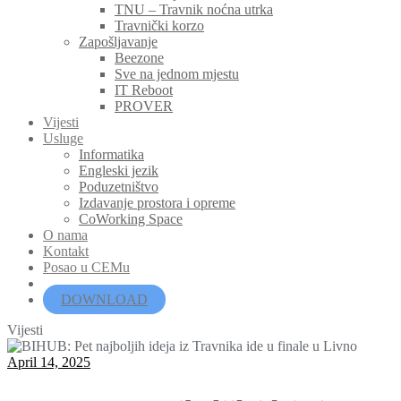
TNU – Travnik noćna utrka
Travnički korzo
Zapošljavanje
Beezone
Sve na jednom mjestu
IT Reboot
PROVER
Vijesti
Usluge
Informatika
Engleski jezik
Poduzetništvo
Izdavanje prostora i opreme
CoWorking Space
O nama
Kontakt
Posao u CEMu
DOWNLOAD
Vijesti
April 14, 2025