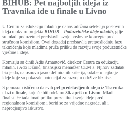
BIHUB: Pet najboljih ideja iz
Travnika ide u finale u Livno
U Centru za edukaciju mladih je danas održana selekcija poslovnih
ideja u okviru projekta
BIHUB – Poduzetničke ideje mladih
, gdje
su mladi poduzetnici predstavili svoje poslovne koncepte pred
stručnom komisijom. Ovaj događaj predstavlja pretposljednju fazu
takmičenja koje mladima pruža priliku da razviju svoje poduzetničke
vještine i ideje.
Komisiju su činili Adis Arnautović, direktor Centra za edukaciju
mladih, i Ado Džinić, finansijski menadžer CEM-a. Njihov zadatak
bio je da, na osnovu jasno definiranih kriterija, odaberu najbolje
ideje koje su pokazale potencijal za razvoj u održive biznise.
S ponosom ističemo da svih
pet predstavljenih ideja iz Travnika
ulazi u
finale
, koje će biti održano
30. aprila u Livnu
. Mladi
finalisti će tada imati priliku prezentirati svoje ideje pred
regionalnom komisijom i boriti se za vrijedne nagrade, ali i
neprocjenjivo iskustvo.