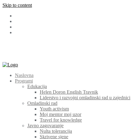
Skip to content
Facebook
LinkedIn
Instagram
Youtube
+387 (030) 511 565
cem@cem.ba
Bosanska 131 72270 Travnik
Naslovna
Programi
Edukacija
Helen Doron English Travnik
Liderstvo i razvojni omladinski rad u zajednici
Omladinski rad
Youth activism
Moj mentor moj uzor
Travel for knowledge
Javno zagovaranje
Nulta tolerancija
Skrivene sjene