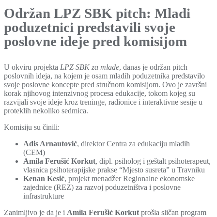
Održan LPZ SBK pitch: Mladi
poduzetnici predstavili svoje
poslovne ideje pred komisijom
U okviru projekta
LPZ SBK za mlade
, danas je održan pitch
poslovnih ideja, na kojem je osam mladih poduzetnika predstavilo
svoje poslovne koncepte pred stručnom komisijom. Ovo je završni
korak njihovog intenzivnog procesa edukacije, tokom kojeg su
razvijali svoje ideje kroz treninge, radionice i interaktivne sesije u
proteklih nekoliko sedmica.
Komisiju su činili:
Adis Arnautović
, direktor Centra za edukaciju mladih
(CEM)
Amila Ferušić Korkut
, dipl. psiholog i geštalt psihoterapeut,
vlasnica psihoterapijske prakse “Mjesto susreta” u Travniku
Kenan Kesić
, projekt menadžer Regionalne ekonomske
zajednice (REZ) za razvoj poduzetništva i poslovne
infrastrukture
Zanimljivo je da je i
Amila Ferušić Korkut
prošla sličan program