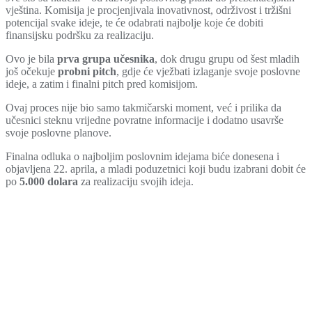
vještina. Komisija je procjenjivala inovativnost, održivost i tržišni
potencijal svake ideje, te će odabrati najbolje koje će dobiti
finansijsku podršku za realizaciju.
Ovo je bila
prva grupa učesnika
, dok drugu grupu od šest mladih
još očekuje
probni pitch
, gdje će vježbati izlaganje svoje poslovne
ideje, a zatim i finalni pitch pred komisijom.
Ovaj proces nije bio samo takmičarski moment, već i prilika da
učesnici steknu vrijedne povratne informacije i dodatno usavrše
svoje poslovne planove.
Finalna odluka o najboljim poslovnim idejama biće donesena i
objavljena 22. aprila, a mladi poduzetnici koji budu izabrani dobit će
po
5.000 dolara
za realizaciju svojih ideja.