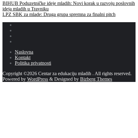
BIHUB Poduzetničke ideje mladih: Novi korak u razvoju poslovnih
ideja mladih u Travniku
LPZ SBK za mlade: Druga grupa spremna za finalni pitch
Naslovna
Kontakt
Politika privatnosti
Copyright ©2026 Centar za edukaciju mladih . All rights reserved.
Powered by
WordPress
&
Designed by
Bizberg Themes