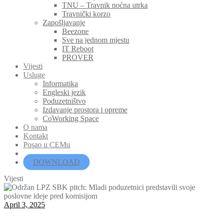
TNU – Travnik noćna utrka
Travnički korzo
Zapošljavanje
Beezone
Sve na jednom mjestu
IT Reboot
PROVER
Vijesti
Usluge
Informatika
Engleski jezik
Poduzetništvo
Izdavanje prostora i opreme
CoWorking Space
O nama
Kontakt
Posao u CEMu
DOWNLOAD
Vijesti
April 3, 2025