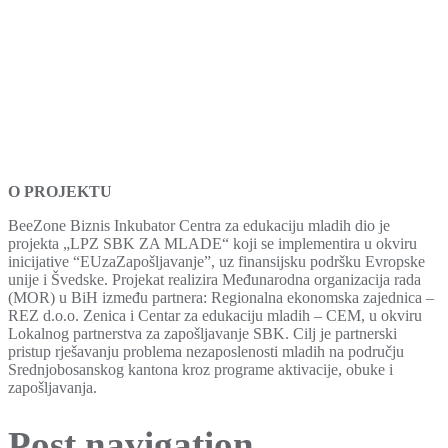
O PROJEKTU
BeeZone Biznis Inkubator Centra za edukaciju mladih dio je
projekta „LPZ SBK ZA MLADE“ koji se implementira u okviru
inicijative “EUzaZapošljavanje”, uz finansijsku podršku Evropske
unije i Švedske. Projekat realizira Međunarodna organizacija rada
(MOR) u BiH između partnera: Regionalna ekonomska zajednica –
REZ d.o.o. Zenica i Centar za edukaciju mladih – CEM, u okviru
Lokalnog partnerstva za zapošljavanje SBK. Cilj je partnerski
pristup rješavanju problema nezaposlenosti mladih na području
Srednjobosanskog kantona kroz programe aktivacije, obuke i
zapošljavanja.
Post navigation