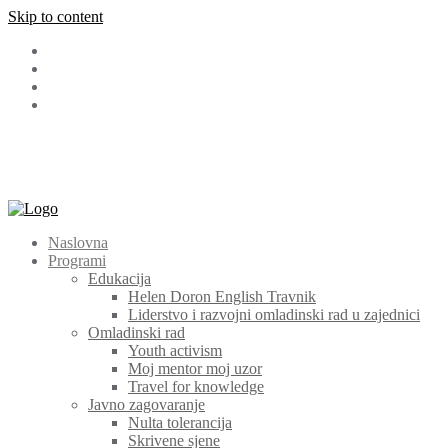
Skip to content
Facebook
LinkedIn
Instagram
Youtube
+387 (030) 511 565
cem@cem.ba
Bosanska 131 72270 Travnik
Naslovna
Programi
Edukacija
Helen Doron English Travnik
Liderstvo i razvojni omladinski rad u zajednici
Omladinski rad
Youth activism
Moj mentor moj uzor
Travel for knowledge
Javno zagovaranje
Nulta tolerancija
Skrivene sjene