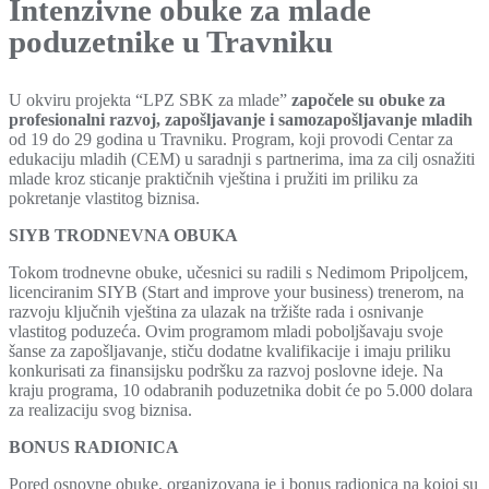
Intenzivne obuke za mlade
poduzetnike u Travniku
U okviru projekta “LPZ SBK za mlade”
započele su obuke za
profesionalni razvoj, zapošljavanje i samozapošljavanje mladih
od 19 do 29 godina u Travniku. Program, koji provodi Centar za
edukaciju mladih (CEM) u saradnji s partnerima, ima za cilj osnažiti
mlade kroz sticanje praktičnih vještina i pružiti im priliku za
pokretanje vlastitog biznisa.
SIYB TRODNEVNA OBUKA
Tokom trodnevne obuke, učesnici su radili s Nedimom Pripoljcem,
licenciranim SIYB (Start and improve your business) trenerom, na
razvoju ključnih vještina za ulazak na tržište rada i osnivanje
vlastitog poduzeća. Ovim programom mladi poboljšavaju svoje
šanse za zapošljavanje, stiču dodatne kvalifikacije i imaju priliku
konkurisati za finansijsku podršku za razvoj poslovne ideje. Na
kraju programa, 10 odabranih poduzetnika dobit će po 5.000 dolara
za realizaciju svog biznisa.
BONUS RADIONICA
Pored osnovne obuke, organizovana je i bonus radionica na kojoj su