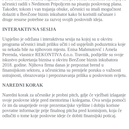
učesnici radili s Nedimom Pripoljcem na pisanju poslovnog plana.
Također, tokom i van trajanja obuke, učesnici su imali mogućnost
dolaziti u BeeZone biznis inkubator kako bi koristili računare i
druge resurse potrebne za razvoj svojih poslovnih ideja.
INTERAKTIVNA SESIJA
Uspješno je održana i interaktivna sesija na kojoj su u okviru
programa učesnici imali priliku učiti i od uspješnih poduzetnica koje
su nekada bile na njihovom mjestu. Enisa Mahmutović i Amela
Perenda, vlasnice REKONTIVA d.o.o. Travnik, podijelile su svoje
iskustvo pokretanja biznisa u okviru BeeZone biznis inkubatora
2018. godine. Njihova firma danas je prepoznat brend u
finansijskom sektoru, a učesnicima su prenijele poruku o važnosti
ustrajnosti, obrazovanja i prepoznavanja prilika u poslovnom svijetu.
NAREDNI KORAK
Naredni korak za učesnike je probni pitch, gdje će vježbati izlaganje
svoje poslovne ideje pred mentorima i kolegama. Ova sesija pomoći
će im da unaprijede svoje prezentacijske vještine i dobiju korisne
povratne informacije prije finalnog pitcha pred komisijom, koja će
odlučiti o tome koje poslovne ideje će dobiti finansijski poticaj.