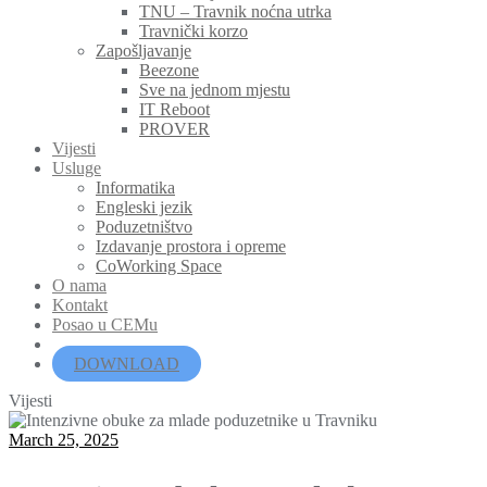
TNU – Travnik noćna utrka
Travnički korzo
Zapošljavanje
Beezone
Sve na jednom mjestu
IT Reboot
PROVER
Vijesti
Usluge
Informatika
Engleski jezik
Poduzetništvo
Izdavanje prostora i opreme
CoWorking Space
O nama
Kontakt
Posao u CEMu
DOWNLOAD
Vijesti
March 25, 2025