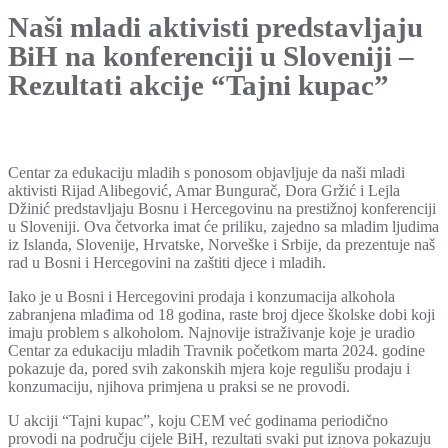
Naši mladi aktivisti predstavljaju
BiH na konferenciji u Sloveniji –
Rezultati akcije “Tajni kupac”
Centar za edukaciju mladih s ponosom objavljuje da naši mladi
aktivisti Rijad Alibegović, Amar Bungurač, Dora Gržić i Lejla
Džinić predstavljaju Bosnu i Hercegovinu na prestižnoj konferenciji
u Sloveniji. Ova četvorka imat će priliku, zajedno sa mladim ljudima
iz Islanda, Slovenije, Hrvatske, Norveške i Srbije, da prezentuje naš
rad u Bosni i Hercegovini na zaštiti djece i mladih.
Iako je u Bosni i Hercegovini prodaja i konzumacija alkohola
zabranjena mlađima od 18 godina, raste broj djece školske dobi koji
imaju problem s alkoholom. Najnovije istraživanje koje je uradio
Centar za edukaciju mladih Travnik početkom marta 2024. godine
pokazuje da, pored svih zakonskih mjera koje regulišu prodaju i
konzumaciju, njihova primjena u praksi se ne provodi.
U akciji “Tajni kupac”, koju CEM već godinama periodično
provodi na području cijele BiH, rezultati svaki put iznova pokazuju