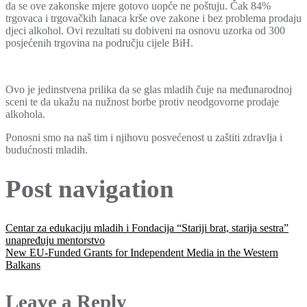
da se ove zakonske mjere gotovo uopće ne poštuju. Čak 84%
trgovaca i trgovačkih lanaca krše ove zakone i bez problema prodaju
djeci alkohol. Ovi rezultati su dobiveni na osnovu uzorka od 300
posjećenih trgovina na području cijele BiH.
Ovo je jedinstvena prilika da se glas mladih čuje na međunarodnoj
sceni te da ukažu na nužnost borbe protiv neodgovorne prodaje
alkohola.
Ponosni smo na naš tim i njihovu posvećenost u zaštiti zdravlja i
budućnosti mladih.
Post navigation
Centar za edukaciju mladih i Fondacija “Stariji brat, starija sestra”
unapređuju mentorstvo
New EU-Funded Grants for Independent Media in the Western
Balkans
Leave a Reply