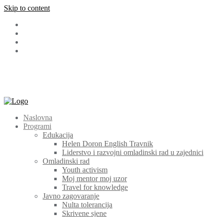
Skip to content
Facebook
LinkedIn
Instagram
Youtube
+387 (030) 511 565
cem@cem.ba
Bosanska 131 72270 Travnik
Naslovna
Programi
Edukacija
Helen Doron English Travnik
Liderstvo i razvojni omladinski rad u zajednici
Omladinski rad
Youth activism
Moj mentor moj uzor
Travel for knowledge
Javno zagovaranje
Nulta tolerancija
Skrivene sjene