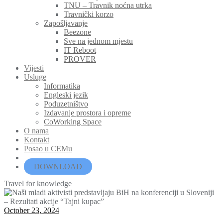
TNU – Travnik noćna utrka
Travnički korzo
Zapošljavanje
Beezone
Sve na jednom mjestu
IT Reboot
PROVER
Vijesti
Usluge
Informatika
Engleski jezik
Poduzetništvo
Izdavanje prostora i opreme
CoWorking Space
O nama
Kontakt
Posao u CEMu
DOWNLOAD
Travel for knowledge
October 23, 2024