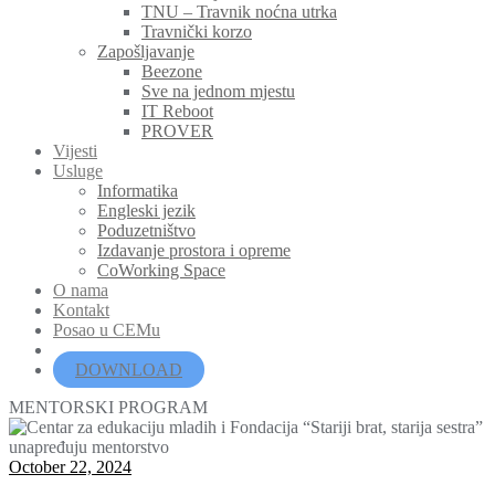
TNU – Travnik noćna utrka
Travnički korzo
Zapošljavanje
Beezone
Sve na jednom mjestu
IT Reboot
PROVER
Vijesti
Usluge
Informatika
Engleski jezik
Poduzetništvo
Izdavanje prostora i opreme
CoWorking Space
O nama
Kontakt
Posao u CEMu
DOWNLOAD
MENTORSKI PROGRAM
October 22, 2024