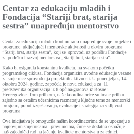
Centar za edukaciju mladih i
Fondacija “Stariji brat, starija
sestra” unapređuju mentorstvo
Centar za edukaciju mladih kontinuirano unapređuje svoje projekte i
programe, uključujući i mentorske aktivnosti u okviru programa
“Stariji brat, starija sestra”, koji se sprovodi uz podršku Fondacije
za podršku i razvoj mentorstva „Stariji brat, starija sestra“.
Kako bi osigurala konstantnu kvalitetu, na svakom početku
programskog ciklusa, Fondacija organizira uvodne edukacije vezane
za smjernice sprovođenja projektnih aktivnosti. U ponedjeljak, 14.
oktobra 2024. godine, započela je nova edukacija za 11
predstavnika organizacija iz 8 općina/gradova iz Bosne i
Hercegovine. Tom prilikom, naše koordinatorice su imale priliku
zajedno sa ostalim učesnicima razmatraju ključne teme za mentorski
program, poput izvještavanja, evaluacije i strategija za vidljivost
programa.
Ova inicijativa je omogućila našim koordinatorima da se upoznaju s
najnovijim smjernicama i pravilnicima, čime se dodatno osnažuje
naš zajednički rad na jačanju kvalitete mentorstva u zajednici.