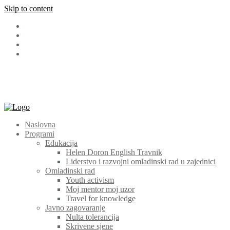
Skip to content
Facebook
LinkedIn
Instagram
Youtube
+387 (030) 511 565
cem@cem.ba
Bosanska 131 72270 Travnik
Naslovna
Programi
Edukacija
Helen Doron English Travnik
Liderstvo i razvojni omladinski rad u zajednici
Omladinski rad
Youth activism
Moj mentor moj uzor
Travel for knowledge
Javno zagovaranje
Nulta tolerancija
Skrivene sjene