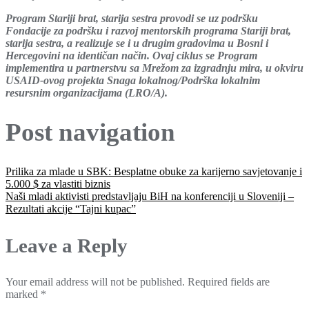
Program Stariji brat, starija sestra provodi se uz podršku
Fondacije za podršku i razvoj mentorskih programa Stariji brat,
starija sestra, a realizuje se i u drugim gradovima u Bosni i
Hercegovini na identičan način. Ovaj ciklus se Program
implementira u partnerstvu sa Mrežom za izgradnju mira, u okviru
USAID-ovog projekta Snaga lokalnog/Podrška lokalnim
resursnim organizacijama (LRO/A).
Post navigation
Prilika za mlade u SBK: Besplatne obuke za karijerno savjetovanje i
5.000 $ za vlastiti biznis
Naši mladi aktivisti predstavljaju BiH na konferenciji u Sloveniji –
Rezultati akcije “Tajni kupac”
Leave a Reply
Your email address will not be published.
Required fields are
marked
*