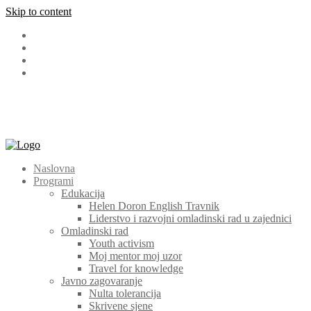
Skip to content
Facebook
LinkedIn
Instagram
Youtube
+387 (030) 511 565
cem@cem.ba
Bosanska 131 72270 Travnik
Naslovna
Programi
Edukacija
Helen Doron English Travnik
Liderstvo i razvojni omladinski rad u zajednici
Omladinski rad
Youth activism
Moj mentor moj uzor
Travel for knowledge
Javno zagovaranje
Nulta tolerancija
Skrivene sjene