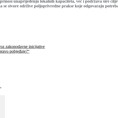
inosi unaprijeđenju lokalnih kapaciteta, već i podržava šire cilje
 se stvore održive poljoprivredne prakse koje odgovaraju potreb
kroz zakonodavne inicijative
pravo pobjeđuje?“
*