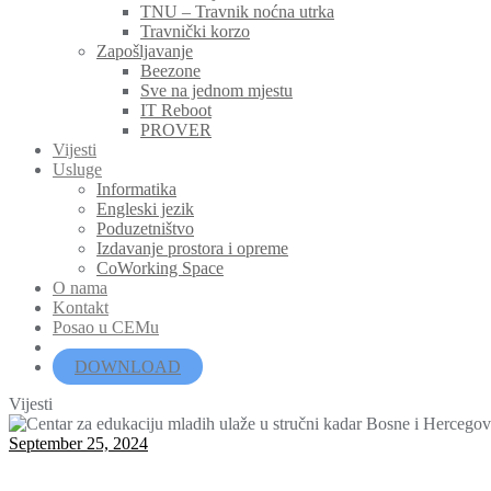
TNU – Travnik noćna utrka
Travnički korzo
Zapošljavanje
Beezone
Sve na jednom mjestu
IT Reboot
PROVER
Vijesti
Usluge
Informatika
Engleski jezik
Poduzetništvo
Izdavanje prostora i opreme
CoWorking Space
O nama
Kontakt
Posao u CEMu
DOWNLOAD
Vijesti
September 25, 2024