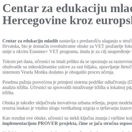
Centar za edukaciju mlad
Hercegovine kroz europs
Centar za edukaciju mladih
nastavlja s predanošću ulaganju u stru
Hrvatska, bio je domaćin sveobuhvatne obuke za VET pružatelje foku
unije u okviru Erasmus+ VET programa, imala je za cilj unapređenje v
Tokom pet dana, učesnici su imali priliku da se upoznaju sa raznovrsn
obuhvatile su mikroklimatske uslove za rast biljaka, upravljanje šteto
sistemom Vesela Motika dodatno je obogatilo proces učenja.
Posebna pažnja posvećena je primjeni sistema podrške odlučivanju (DSS
analizu tržišta. Učesnici su sprovodili istraživanje tržišta u lokalnoj 
tržišta.
Obuka je također uključivala inovativna urbana rešenja, poput model
resursa istakao je vitalnu ulogu vertikalnog uzgoja u rješavanju izazo
Kao rezultat ove obuke, učesnici su stekli ključna znanja i vještine k
implementacijom PROVER projekta, čime se jača stručna osposo