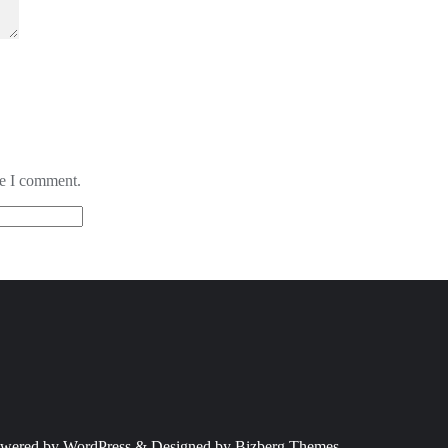
me I comment.
wered by
WordPress
&
Designed by
Bizberg Themes