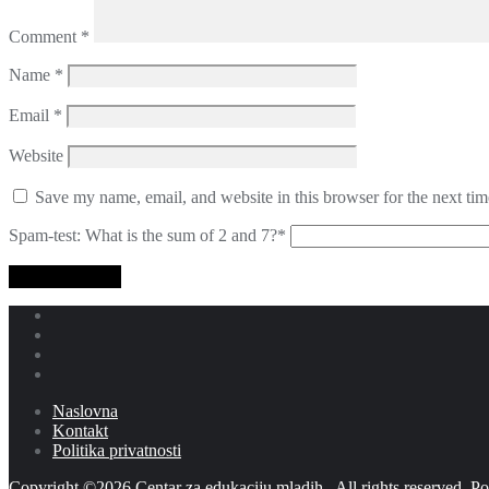
Comment
*
Name
*
Email
*
Website
Save my name, email, and website in this browser for the next ti
Spam-test: What is the sum of 2 and 7?*
Naslovna
Kontakt
Politika privatnosti
Copyright ©2026 Centar za edukaciju mladih . All rights reserved.
Po