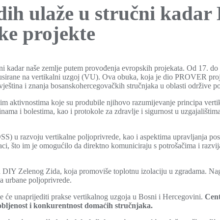
ih ulaže u stručni kadar 
ke projekte
čni kadar naše zemlje putem provođenja evropskih projekata. Od 17. do
sirane na vertikalni uzgoj (VU). Ova obuka, koja je dio PROVER proj
ještina i znanja bosanskohercegovačkih stručnjaka u oblasti održive po
im aktivnostima koje su produbile njihovo razumijevanje principa verti
činama i bolestima, kao i protokole za zdravlje i sigurnost u uzgajališti
) u razvoju vertikalne poljoprivrede, kao i aspektima upravljanja posl
pijaci, što im je omogućilo da direktno komuniciraju s potrošačima i razvi
a DIY Zelenog Zida, koja promoviše toplotnu izolaciju u zgradama. Nag
va urbane poljoprivrede.
oje će unaprijediti prakse vertikalnog uzgoja u Bosni i Hercegovini.
Cent
bljenost i konkurentnost domaćih stručnjaka.