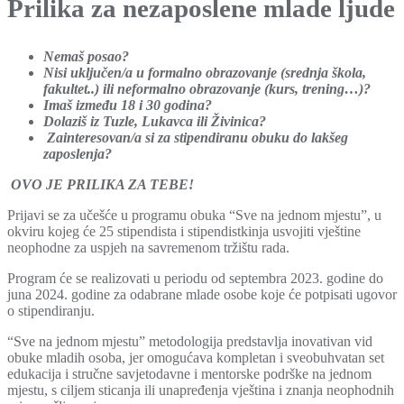
Prilika za nezaposlene mlade ljude
Nemaš posao?
Nisi uključen/a u formalno obrazovanje
(srednja škola,
fakultet..) ili
neformalno obrazovanje (kurs, trening…)?
Imaš između 18 i 30 godina?
Dolaziš iz Tuzle, Lukavca ili Živinica?
Zainteresovan/a si za stipendiranu
obuku do lakšeg
zaposlenja?
OVO JE PRILIKA ZA TEBE!
Prijavi se za učešće u programu obuka “Sve na jednom mjestu”, u
okviru kojeg će 25 stipendista i stipendistkinja usvojiti vještine
neophodne za uspjeh na savremenom tržištu rada.
Program će se realizovati u periodu od septembra 2023. godine do
juna 2024. godine za odabrane mlade osobe koje će potpisati ugovor
o stipendiranju.
“Sve na jednom mjestu” metodologija predstavlja inovativan vid
obuke mladih osoba, jer omogućava kompletan i sveobuhvatan set
edukacija i stručne savjetodavne i mentorske podrške na jednom
mjestu, s ciljem sticanja ili unapređenja vještina i znanja neophodnih