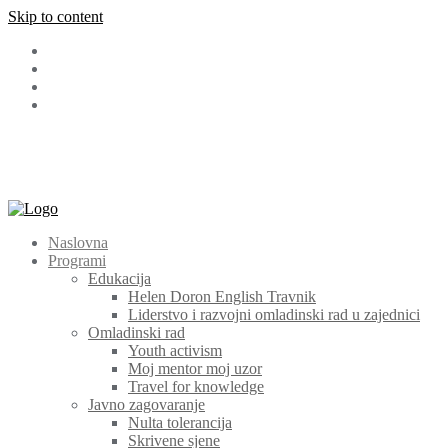
Skip to content
Facebook
LinkedIn
Instagram
Youtube
+387 (030) 511 565
cem@cem.ba
Bosanska 131 72270 Travnik
Naslovna
Programi
Edukacija
Helen Doron English Travnik
Liderstvo i razvojni omladinski rad u zajednici
Omladinski rad
Youth activism
Moj mentor moj uzor
Travel for knowledge
Javno zagovaranje
Nulta tolerancija
Skrivene sjene