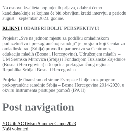
Na osnovu kvaliteta popunjenih prijava, odabrat ćemo
kandidate/kinje sa kojima će biti obavljeni kratki intervjui u periodu
august – septembar 2023. godine.
KLIKNI
I ODABERI BOLJU PERSPEKTIVU!
Projekat „Sve na jednom mjestu za podršku omladinskom
poduzetništvu i prekograničnoj saradnji“ je program koji Centar za
omladinski rad (Srbija) provodi u partnerstvu sa Centrom za
edukaciju mladih (Bosna i Hercegovina), Udruženjem mladih –
UM Sremska Mitrovica (Srbija) i Fondacijom Tuzlanske Zajednice
(Bosna i Hercegovina) u 6 općina prekograničnog regiona
Republika Srbija i Bosna i Hercegovina.
Projekat je finansiran od strane Evropske Unije kroz program
prekogranične saradnje Srbija – Bosna Hercegovina 2014-2020, u
okviru Instrumenta pristupne pomoći (IPA II).
Post navigation
YOUth ACTivism Summer Camp 2023
Naši volonteri