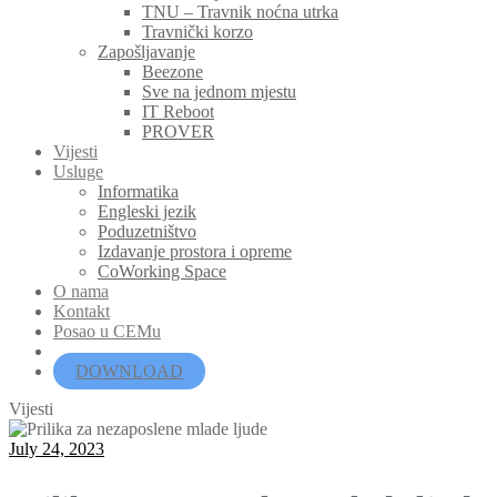
TNU – Travnik noćna utrka
Travnički korzo
Zapošljavanje
Beezone
Sve na jednom mjestu
IT Reboot
PROVER
Vijesti
Usluge
Informatika
Engleski jezik
Poduzetništvo
Izdavanje prostora i opreme
CoWorking Space
O nama
Kontakt
Posao u CEMu
DOWNLOAD
Vijesti
July 24, 2023