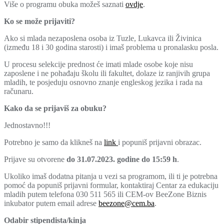
Više o programu obuka možeš saznati
ovdje
.
Ko se može prijaviti?
Ako si mlada nezaposlena osoba iz Tuzle, Lukavca ili Živinica
(između 18 i 30 godina starosti) i imaš problema u pronalasku posla.
U procesu selekcije prednost će imati mlade osobe koje nisu
zaposlene i ne pohađaju školu ili fakultet, dolaze iz ranjivih grupa
mladih, te posjeduju osnovno znanje engleskog jezika i rada na
računaru.
Kako da se prijaviš za obuku?
Jednostavno!!!
Potrebno je samo da klikneš na
link
i popuniš prijavni obrazac.
Prijave su otvorene
do 31.07.2023. godine do 15:59 h
.
Ukoliko imaš dodatna pitanja u vezi sa programom, ili ti je potrebna
pomoć da popuniš prijavni formular, kontaktiraj Centar za edukaciju
mladih putem telefona 030 511 565 ili CEM-ov BeeZone Biznis
inkubator putem email adrese
beezone@cem.ba
.
Odabir
stipendista/kinja