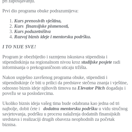
pri zapošljavanju.
Prvi dio programa obuke podrazumijeva:
Kurs prenosivih vještina,
Kurs finansijske pismenosti,
Kurs poduzetništva
Razvoj biznis ideje i mentorsku podršku.
I TO NIJE SVE!
Program je obezbijedio i razmjenu iskustava stipendista i
stipendistkinja na regionalnom nivou kroz
studijske posjete
radi
informisanja o prekograničnom uticaju tržišta.
Nakon uspješno završenog programa obuke, stipendisti i
stipendistkinje će biti u prilici da predstave stečena znanja i vještine,
odnosno biznis ideje njihovih timova na
Elevator Pitch
događaju i
povežu se sa poslodavcima.
Ukoliko biznis ideja vašeg tima bude odabrana kao jedna od tri
najbolje, dobit ćete i
dodatnu mentorsku podršku
u vidu stručnog
savjetovanja, podršku u procesu nalaženja dodatnih finansijskih
sredstava i realizaciji drugih obaveza neophodnih za početak
biznisa.