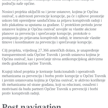
području naše općine.
Nosioci projekta uključili su i javne ustanove, kojima je Općina
osnivač, u aktivnosti prevencije korupcije, pa će i njihove prostorije
uskoro biti opremljene sandučićima za prijavu koruptivnih radnji i
info plakatima sa uputama za građane. U proteklom periodu javne
ustanove kojima je Općina osnivač usvojile su vlastite akcione
planove za prevenciju i sprečavanje korupcije, protokole o
postupanju po prijavama koruptivnih radnji, te imenovale vlastite
timove i koordinatore za prevenciju i sprečavanje korupcije.
Cilj projekta, vrijednog 27.366 američkih dolara, je unapređenje
transparentnosti rada Općine Travnik i javnih ustanova kojima je
Općina osnivač, kao i povećanje nivoa antikorupcijskog aktivizma
među građanima općine Travnik.
Krajnji ishod projekta je kreiranje funkcionalnih i operativnih
mehanizama za prevenciju i borbu protiv korupcije u Općini Travnik
i javnim ustanovama kojima je Općina osnivač, te aktivno korištenje
tih mehanizama od strane građana, koji su educirani, osnaženi i
motivisani da budu partneri Općine Travnik u prevenciji i borbi
protiv koruptivnih radnji.
Post navigation