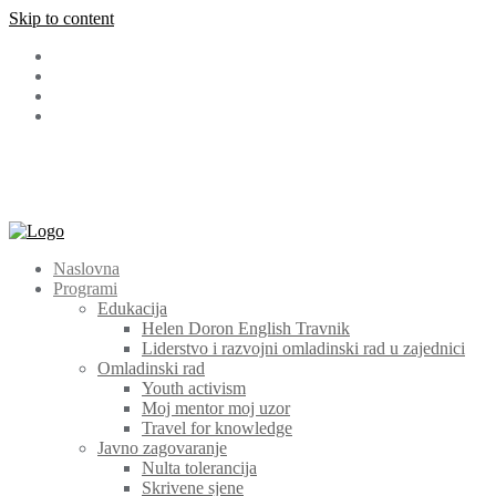
Skip to content
Facebook
LinkedIn
Instagram
Youtube
+387 (030) 511 565
cem@cem.ba
Bosanska 131 72270 Travnik
Naslovna
Programi
Edukacija
Helen Doron English Travnik
Liderstvo i razvojni omladinski rad u zajednici
Omladinski rad
Youth activism
Moj mentor moj uzor
Travel for knowledge
Javno zagovaranje
Nulta tolerancija
Skrivene sjene