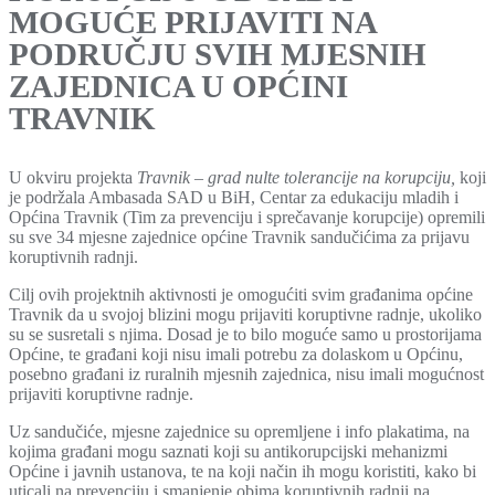
MOGUĆE PRIJAVITI NA
PODRUČJU SVIH MJESNIH
ZAJEDNICA U OPĆINI
TRAVNIK
U okviru projekta
Travnik – grad nulte tolerancije na korupciju,
koji
je podržala Ambasada SAD u BiH, Centar za edukaciju mladih i
Općina Travnik (Tim za prevenciju i sprečavanje korupcije) opremili
su sve 34 mjesne zajednice općine Travnik sandučićima za prijavu
koruptivnih radnji.
Cilj ovih projektnih aktivnosti je omogućiti svim građanima općine
Travnik da u svojoj blizini mogu prijaviti koruptivne radnje, ukoliko
su se susretali s njima. Dosad je to bilo moguće samo u prostorijama
Općine, te građani koji nisu imali potrebu za dolaskom u Općinu,
posebno građani iz ruralnih mjesnih zajednica, nisu imali mogućnost
prijaviti koruptivne radnje.
Uz sandučiće, mjesne zajednice su opremljene i info plakatima, na
kojima građani mogu saznati koji su antikorupcijski mehanizmi
Općine i javnih ustanova, te na koji način ih mogu koristiti, kako bi
uticali na prevenciju i smanjenje obima koruptivnih radnji na