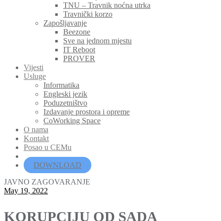
TNU – Travnik noćna utrka
Travnički korzo
Zapošljavanje
Beezone
Sve na jednom mjestu
IT Reboot
PROVER
Vijesti
Usluge
Informatika
Engleski jezik
Poduzetništvo
Izdavanje prostora i opreme
CoWorking Space
O nama
Kontakt
Posao u CEMu
DOWNLOAD
JAVNO ZAGOVARANJE
May 19, 2022
KORUPCIJU OD SADA