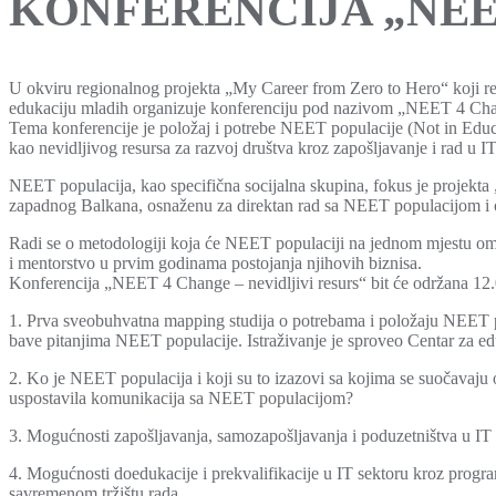
KONFERENCIJA „NEET
U okviru regionalnog projekta „My Career from Zero to Hero“ koji rea
edukaciju mladih organizuje konferenciju pod nazivom „NEET 4 Chang
Tema konferencije je položaj i potrebe NEET populacije (Not in Educa
kao nevidljivog resursa za razvoj društva kroz zapošljavanje i rad u 
NEET populacija, kao specifična socijalna skupina, fokus je projekta 
zapadnog Balkana, osnaženu za direktan rad sa NEET populacijom i o
Radi se o metodologiji koja će NEET populaciji na jednom mjestu omo
i mentorstvo u prvim godinama postojanja njihovih biznisa.
Konferencija „NEET 4 Change – nevidljivi resurs“ bit će održana 12.0
1. Prva sveobuhvatna mapping studija o potrebama i položaju NEET po
bave pitanjima NEET populacije. Istraživanje je sproveo Centar za ed
2. Ko je NEET populacija i koji su to izazovi sa kojima se suočavaju 
uspostavila komunikacija sa NEET populacijom?
3. Mogućnosti zapošljavanja, samozapošljavanja i poduzetništva u I
4. Mogućnosti doedukacije i prekvalifikacije u IT sektoru kroz progr
savremenom tržištu rada.