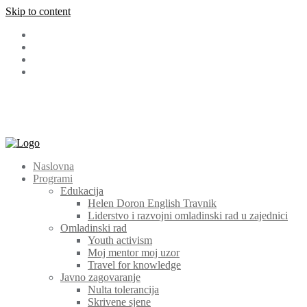
Skip to content
Facebook
LinkedIn
Instagram
Youtube
+387 (030) 511 565
cem@cem.ba
Bosanska 131 72270 Travnik
Naslovna
Programi
Edukacija
Helen Doron English Travnik
Liderstvo i razvojni omladinski rad u zajednici
Omladinski rad
Youth activism
Moj mentor moj uzor
Travel for knowledge
Javno zagovaranje
Nulta tolerancija
Skrivene sjene