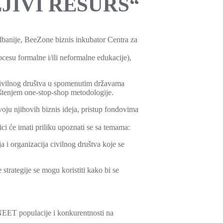
JIVI RESURS“
lbanije, BeeZone biznis inkubator Centra za
cesu formalne i/ili neformalne edukacije),
a civilnog društva u spomenutim državama
štenjem one-stop-shop metodologije.
ju njihovih biznis ideja, pristup fondovima
i će imati priliku upoznati se sa temama:
i organizacija civilnog društva koje se
trategije se mogu koristiti kako bi se
 NEET populacije i konkurentnosti na