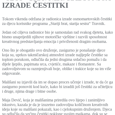
IZRADE ČESTITKI
Tokom vikenda održana je radionica izrade osmomartovskih čestitki
za djecu korisnike programa „Stariji brat, starija sestra“ Travnik.
Jedan od ciljeva radionice bio je samostalan rad svakog djeteta, kako
bismo unaprijedili njihove motoričke vještine i razvili sposobnost
kreativnog predstavljanja emocija i privrženosti dragim osobama.
Ono što je obogatilo ovo druženje, zasigurno je ponašanje djece
koja su, uprkos takmičarskoj atmosferi izrade najljepše čestitke sa
toplom porukom, odlučila da jedni drugima srdačno pomažu i da
dijele ljepilo, papirnata srca, cvjetiće, makaze i flomastere. Sa
zadovoljstvom su razmjenjivali boje, oblike i trakice koje su im više
odgovarale.
Mališani su izjavili da im se dopao proces učenje i izrade, te da će ga
zasigurno ponoviti kod kuće, kako bi izradili još čestitki za učiteljicu
i druge, njima drage i bitne osobe.
Maja Dević, koja je mališanima priredila ovo lijepo i zanimljivo
iskustvo, kazala je da je izuzetno zadovoljna količinom kreativnih
ideja koje su mališani pokazali, kao i cjelokupnim druženjem. Djeca
su odlučila da većinu čestitki poklone svojim majkama, dok su se