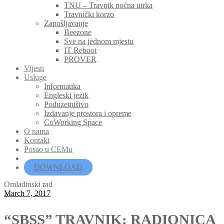
TNU – Travnik noćna utrka
Travnički korzo
Zapošljavanje
Beezone
Sve na jednom mjestu
IT Reboot
PROVER
Vijesti
Usluge
Informatika
Engleski jezik
Poduzetništvo
Izdavanje prostora i opreme
CoWorking Space
O nama
Kontakt
Posao u CEMu
DOWNLOAD
Omladinski rad
March 7, 2017
“SBSS” TRAVNIK: RADIONICA