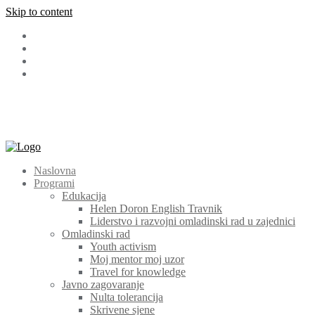
Skip to content
Facebook
LinkedIn
Instagram
Youtube
+387 (030) 511 565
cem@cem.ba
Bosanska 131 72270 Travnik
Naslovna
Programi
Edukacija
Helen Doron English Travnik
Liderstvo i razvojni omladinski rad u zajednici
Omladinski rad
Youth activism
Moj mentor moj uzor
Travel for knowledge
Javno zagovaranje
Nulta tolerancija
Skrivene sjene