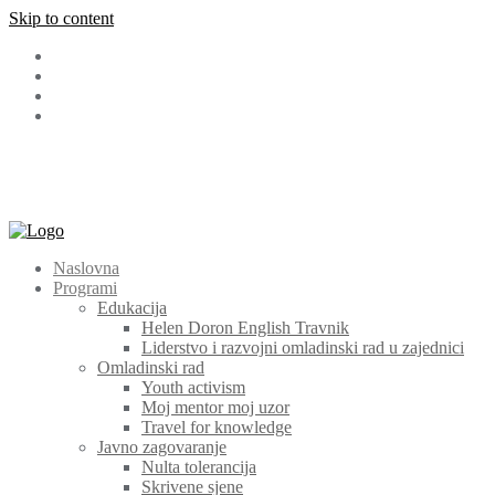
Skip to content
Facebook
LinkedIn
Instagram
Youtube
+387 (030) 511 565
cem@cem.ba
Bosanska 131 72270 Travnik
Naslovna
Programi
Edukacija
Helen Doron English Travnik
Liderstvo i razvojni omladinski rad u zajednici
Omladinski rad
Youth activism
Moj mentor moj uzor
Travel for knowledge
Javno zagovaranje
Nulta tolerancija
Skrivene sjene