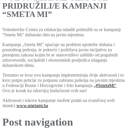
PRIDRUŽILI/E KAMPANJI
“SMETA MI”
Volonteri/ke Centra za edukaciju mladih pridružili su se kampanji
“Smeta Mi” duhanski dim na javim mjestima.
Kampanja „Smeta Mi” upućuje na problem upotrebe duhana i
posrednog pušenja, te pokreće i podržava javnu incijativu za
promjenu zakona kojim bi se stanovništvo zaštitilo od pogubnih
zdravstvenih, socijalnih i ekonomskih posljedica izlaganja
duhanskom dimu.
Trenutno se kroz ovu kampanju implemetniraju dvije aktivnosti i to
kroz potpis peticije za potpunu zabranu pušenja na javnim mjestima
u Federaciji Bosne i Hercegovine i foto kampanja
„‪#‎SmetaMi‬“
.
Ovo je korak ka zdravijoj budućnosti svih nas!
Aktivnosti i tokove kampanje možete pratiti na zvaničnoj web
stranici
www.smetami.ba
Post navigation