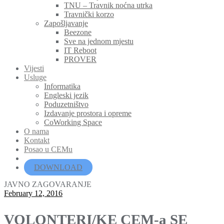
TNU – Travnik noćna utrka
Travnički korzo
Zapošljavanje
Beezone
Sve na jednom mjestu
IT Reboot
PROVER
Vijesti
Usluge
Informatika
Engleski jezik
Poduzetništvo
Izdavanje prostora i opreme
CoWorking Space
O nama
Kontakt
Posao u CEMu
DOWNLOAD
JAVNO ZAGOVARANJE
February 12, 2016
VOLONTERI/KE CEM-a SE